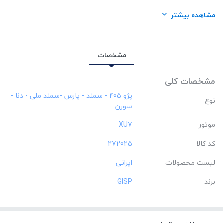
لیست محصولات:
ایرانی
مشاهده بیشتر
برند:
GISP
مشخصات
مشخصات کلی
‎پژو 405 - سمند - پارس -سمند ملی - دنا -
نوع
سورن
موتور
‎XU7
کد کالا
‎472025
لیست محصولات
برند
‎GISP