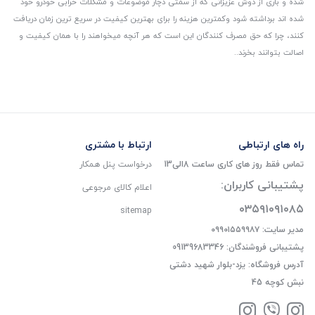
شده و باری از دوش عزیزانی که از سمتی دچار موضوعات و مشکلات خرابی خودرو خود
شده اند برداشته شود و‌کمترین هزینه را برای بهترین کیفیت در سریع ترین زمان دریافت
کنند، چرا که حق مصرف کنندگان این است که هر آنچه میخواهند را با همان کیفیت و
اصالت بتوانند بخرند..
راه های ارتباطی
ارتباط با مشتری
تماس فقط روز های کاری ساعت 8الی13
درخواست پنل همکار
پشتیبانی کاربران:
اعلام کالای مرجوعی
۰۳۵۹۱۰۹۱۰۸۵
sitemap
مدیر سایت: ۰۹۹۰۱۵۵۹۹۸۷
پشتیبانی فروشندگان: 09139683346
آدرس فروشگاه: یزد-بلوار شهید دشتی
نبش کوچه 45