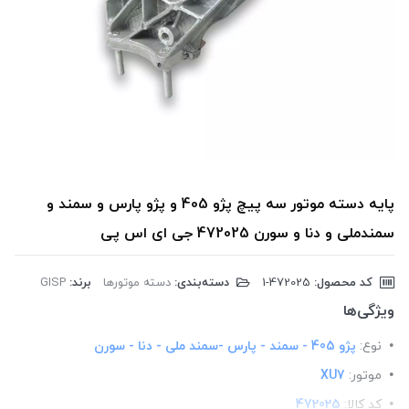
پایه دسته موتور سه پیچ پژو 405 و پژو پارس و سمند و
سمندملی و دنا و سورن 472025 جی ای اس پی
کد محصول:
‎1-472025
دسته‌بندی:
دسته موتورها
برند:
GISP
ویژگی‌ها
نوع:
پژو 405 - سمند - پارس -سمند ملی - دنا - سورن
موتور:
XU7
کد کالا:
472025