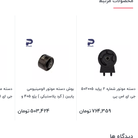
محصولات مرتبط
دسته موتور شماره 2 پراید 502005
بوش دسته موتور الومینیومی
جی ای اس پی
پایین ( گرد پلاستیکی ) پژو 405 و
جی ای 
پارس و سمند و سمند ملی و دنا و
764,359
تومان
503,424
تومان
سورن 470201 جی ای اس پی
دیدگاه ها