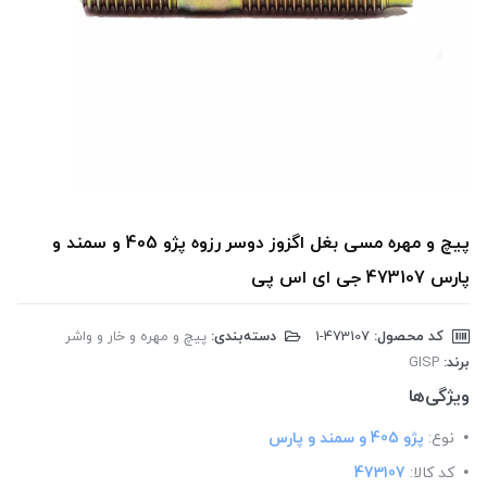
پیچ و مهره مسی بغل اگزوز دوسر رزوه پژو 405 و سمند و
پارس 473107 جی ای اس پی
کد محصول:
‎1-473107
دسته‌بندی:
پیچ و مهره و خار و واشر
برند:
GISP
ویژگی‌ها
نوع:
پژو 405 و سمند و پارس
کد کالا:
473107