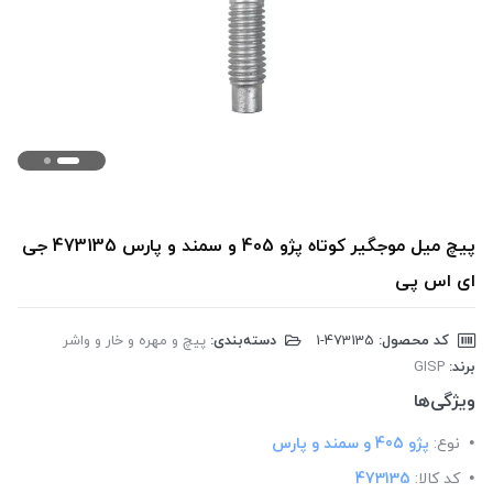
پیچ میل موجگیر کوتاه پژو 405 و سمند و پارس 473135 جی
ای اس پی
کد محصول:
‎1-473135
دسته‌بندی:
پیچ و مهره و خار و واشر
برند:
GISP
ویژگی‌ها
نوع:
پژو 405 و سمند و پارس
کد کالا:
473135