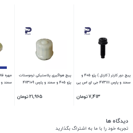
پیچ دور کارتر ( کارتل ) پژو 405 و
پیچ هواگیری پلاستیکی ترموستات
سمند و پارس 473111 جی ای اس پی
پژو 405 و سمند و پارس 473109
جی ای اس پی
پی
7,413
تومان
21,965
تومان
دیدگاه ها
تجربه خود را با ما به اشتراگ بگذارید