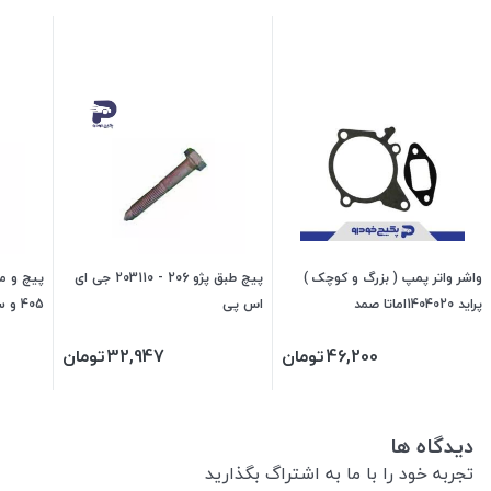
واشر واتر پمپ ( بزرگ و کوچک )
پیچ طبق پژو 206 - 203110 جی ای
پیچ و م
پراید 1404020اماتا صمد
اس پی
405 
دنا و سورن 473116 جی
46,200
تومان
32,947
تومان
دیدگاه ها
تجربه خود را با ما به اشتراگ بگذارید