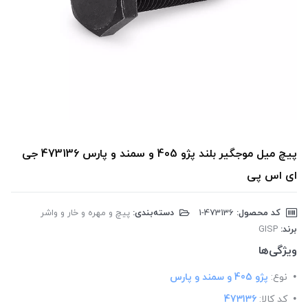
پیچ میل موجگیر بلند پژو 405 و سمند و پارس 473136 جی
ای اس پی
کد محصول:
‎1-473136
دسته‌بندی:
پیچ و مهره و خار و واشر
برند:
GISP
ویژگی‌ها
نوع:
پژو 405 و سمند و پارس
کد کالا:
473136