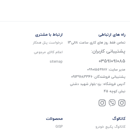
راه های ارتباطی
ارتباط با مشتری
تماس فقط روز های کاری ساعت 8الی13
درخواست پنل همکار
پشتیبانی کاربران:
اعلام کالای مرجوعی
۰۳۵۹۱۰۹۱۰۸۵
sitemap
مدیر سایت: ۰۹۹۰۱۵۵۹۹۸۷
پشتیبانی فروشندگان: 09139683346
آدرس فروشگاه: یزد-بلوار شهید دشتی
نبش کوچه 45
کاتالوگ
محصولات
کاتالوگ پکیج خودرو
GISP