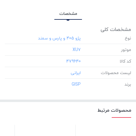
مشخصات
مشخصات کلی
نوع
موتور
‎XU7
کد کالا
‎479640
لیست محصولات
برند
‎GISP
محصولات مرتبط