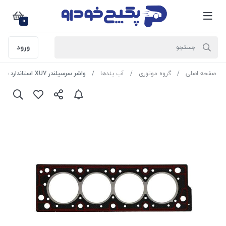
0
ورود
صفحه اصلی
گروه موتوری
آب بندها
واشر سرسیلندر XU7 استاندارد با پل تقویت شده فلزی پژو 405 479640 جی ای اس پی