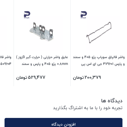
واشر قالپاق سوپاپ پژو 405 و سمند
عایق واشر حرارتی ( حرارت گیر اگزوز )
واشر قال
و پارس 479601 جی ای اس پی
0.8mm پژو 405 و پارس و سمند
509604 جی ای اس پی
409601 جی ای اس پی
200,379
تومان
529,477
تومان
دیدگاه ها
تجربه خود را با ما به اشتراگ بگذارید
افزودن دیدگاه