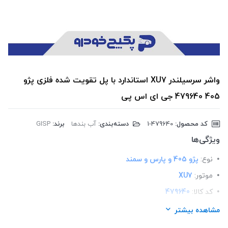
واشر سرسیلندر XU7 استاندارد با پل تقویت شده فلزی پژو
405 479640 جی ای اس پی
کد محصول:
‎1-479640
دسته‌بندی:
آب بندها
برند:
GISP
ویژگی‌ها
نوع:
پژو 405 و پارس و سمند
موتور:
XU7
کد کالا:
479640
لیست محصولات:
ایرانی
مشاهده بیشتر
برند:
GISP