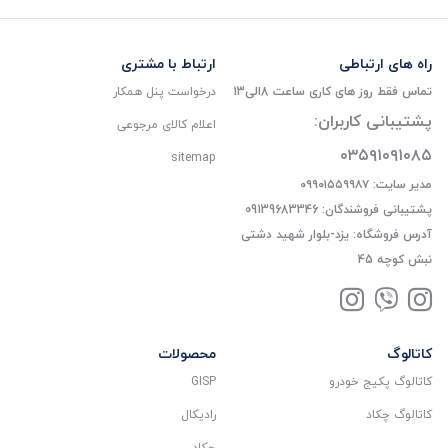
راه های ارتباطی
ارتباط با مشتری
تماس فقط روز های کاری ساعت 8الی13
درخواست پنل همکار
پشتیبانی کاربران:
اعلام کالای مرجوعی
۰۳۵۹۱۰۹۱۰۸۵
sitemap
مدیر سایت: ۰۹۹۰۱۵۵۹۹۸۷
پشتیبانی فروشندگان: 09139683346
آدرس فروشگاه: یزد-بلوار شهید دشتی
نبش کوچه 45
کاتالوگ
محصولات
کاتالوگ پکیج خودرو
GISP
کاتالوگ چکاد
رادیکال
چکاد