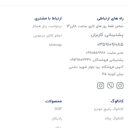
راه های ارتباطی
ارتباط با مشتری
تماس فقط روز های کاری ساعت 8الی13
درخواست پنل همکار
پشتیبانی کاربران:
اعلام کالای مرجوعی
۰۳۵۹۱۰۹۱۰۸۵
sitemap
مدیر سایت: ۰۹۹۰۱۵۵۹۹۸۷
پشتیبانی فروشندگان: 09139683346
آدرس فروشگاه: یزد-بلوار شهید دشتی
نبش کوچه 45
کاتالوگ
محصولات
کاتالوگ پکیج خودرو
GISP
کاتالوگ چکاد
رادیکال
چکاد