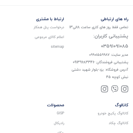
راه های ارتباطی
ارتباط با مشتری
تماس فقط روز های کاری ساعت 8الی13
درخواست پنل همکار
پشتیبانی کاربران:
اعلام کالای مرجوعی
۰۳۵۹۱۰۹۱۰۸۵
sitemap
مدیر سایت: ۰۹۹۰۱۵۵۹۹۸۷
پشتیبانی فروشندگان: 09139683346
آدرس فروشگاه: یزد-بلوار شهید دشتی
نبش کوچه 45
کاتالوگ
محصولات
کاتالوگ پکیج خودرو
GISP
کاتالوگ چکاد
رادیکال
چکاد