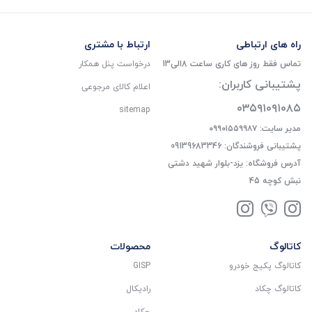
راه های ارتباطی
ارتباط با مشتری
تماس فقط روز های کاری ساعت 8الی13
درخواست پنل همکار
پشتیبانی کاربران:
اعلام کالای مرجوعی
۰۳۵۹۱۰۹۱۰۸۵
sitemap
مدیر سایت: ۰۹۹۰۱۵۵۹۹۸۷
پشتیبانی فروشندگان: 09139683346
آدرس فروشگاه: یزد-بلوار شهید دشتی
نبش کوچه 45
کاتالوگ
محصولات
کاتالوگ پکیج خودرو
GISP
کاتالوگ چکاد
رادیکال
چکاد