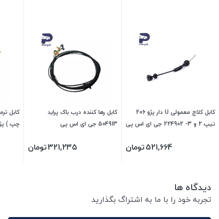
کابل کلاچ معمولی U دار پژو 206
کابل رها کننده درب باک پراید
کابل تر
تیپ 2 و 3- 224902 جی ای اس پی
504913 جی ای اس پی
474931 جی ای اس پی
521,664
تومان
321,235
تومان
دیدگاه ها
تجربه خود را با ما به اشتراگ بگذارید