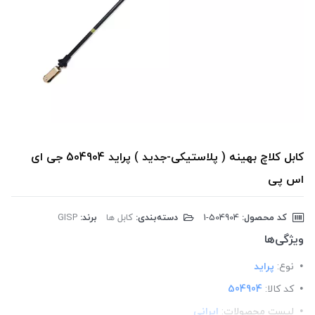
کابل کلاچ بهینه ( پلاستیکی-جدید ) پراید 504904 جی ای
اس پی
کد محصول:
‎1-504904
دسته‌بندی:
کابل ها
برند:
GISP
ویژگی‌ها
نوع:
پراید
کد کالا:
504904
لیست محصولات:
ایرانی