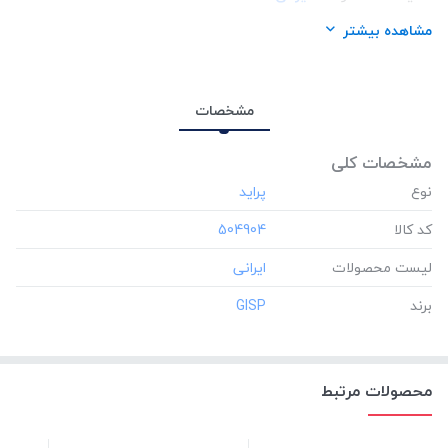
برند:
GISP
مشاهده بیشتر
مشخصات
مشخصات کلی
نوع
کد کالا
‎504904
لیست محصولات
برند
‎GISP
محصولات مرتبط