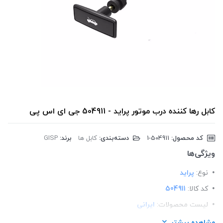
کابل رها کننده درب موتور پراید - 504911 جی ای اس پی
کد محصول:
‎1-504911
دسته‌بندی:
کابل ها
برند:
GISP
ویژگی‌ها
نوع:
پراید
کد کالا:
504911
لیست محصولات:
ایرانی
برند:
GISP
مشاهده بیشتر