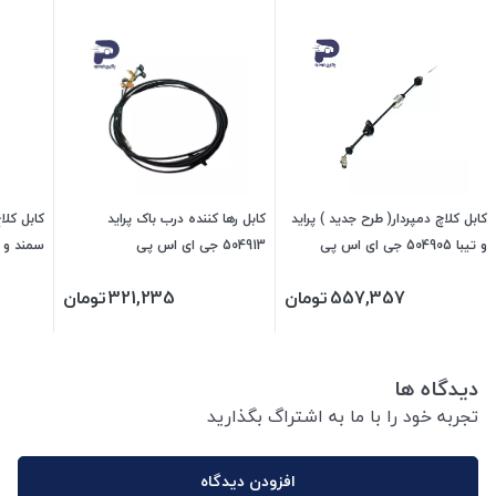
کابل کلاچ دمپردار( طرح جدید ) پراید
کابل رها کننده درب باک پراید
و تیبا 504905 جی ای اس پی
504913 جی ای اس پی
پی
557,357
تومان
321,235
تومان
دیدگاه ها
تجربه خود را با ما به اشتراگ بگذارید
افزودن دیدگاه