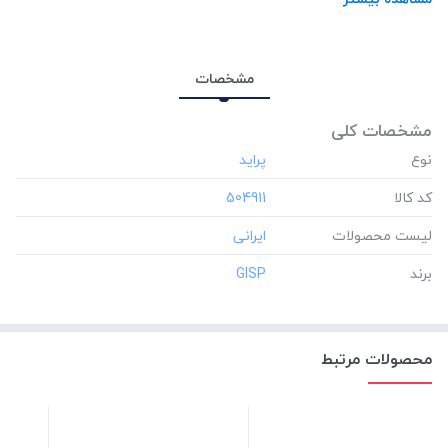
مشخصات
مشخصات کلی
نوع
کد کالا
‎504911
لیست محصولات
برند
‎GISP
محصولات مرتبط