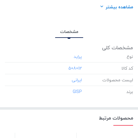
برند:
GISP
مشاهده بیشتر
مشخصات
مشخصات کلی
نوع
کد کالا
‎508012
لیست محصولات
برند
‎GISP
محصولات مرتبط