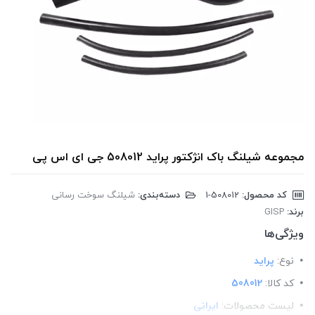
مجموعه شیلنگ باک انژکتور پراید 508012 جی ای اس پی
کد محصول:
‎1-508012
دسته‌بندی:
شیلنگ سوخت رسانی
برند:
GISP
ویژگی‌ها
نوع:
پراید
کد کالا:
508012
لیست محصولات:
ایرانی