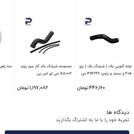
لوله گلویی باک ( شیلنگ باک ) پژو
مجموعه شیلنگ باک گاز سوز پراید
سه راهی گاز پرای
405 و سمند و پارس 474242 جی
518002 جی ای اس پی
ای اس پی
446,160
تومان
1,197,082
تومان
دیدگاه ها
تجربه خود را با ما به اشتراگ بگذارید