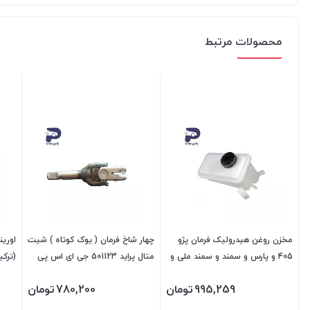
محصولات مرتبط
مخزن روغن هیدرولیک فرمان پژو
چهار شاخ فرمان ( یوک کوتاه ) شیت
اورین
405 و پارس و سمند و سمند ملی و
متال پراید 501123 جی ای اس پی
دنا و سورن 407102 جی ای اس پی
880459
995,259
تومان
780,200
تومان