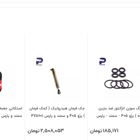
گ سوزن انژکتور ضد بنزین
جک فرمان هیدرولیک ( کمک فرمان
(ترکیه ) پژو 405 - سمند - پارس
) پژو 405 و سمند و پارس 475601
سمند و پارس و
 چکاد
جی ای اس پی
سورن 470101 جی ای اس پی
185,171
تومان
2,508,053
تومان