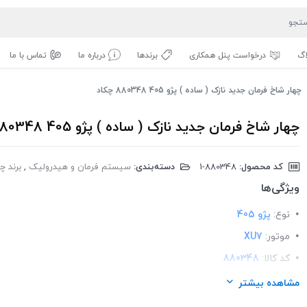
اگ
درخواست پنل همکاری
برندها
درباره ما
تماس با ما
چهار شاخ فرمان جدید نازک ( ساده ) پژو 405 880348 چکاد
چهار شاخ فرمان جدید نازک ( ساده ) پژو 405 880348 چکاد
کد محصول:
‎1-880348
دسته‌بندی:
سیستم فرمان و هیدرولیک
,
برند چک
ویژگی‌ها
نوع:
پژو 405
موتور:
XU7
کد کالا:
880348
لیست محصولات:
ایرانی
مشاهده بیشتر
برند:
چکاد