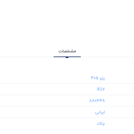
مشخصات
‎XU7
‎880348