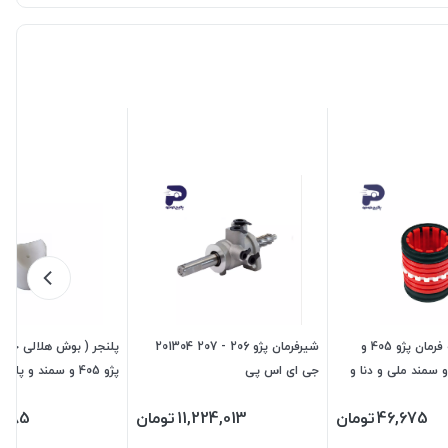
استکانی جعبه فرمان پژو 405 و
شیرفرمان پژو 206 - 207 201304
پلنجر ( بوش هلالی جعبه
 سمند ملی و دنا و
جی ای اس پی
ای اس پی
46,675
تومان
11,224,013
تومان
,285