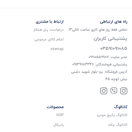
راه های ارتباطی
ارتباط با مشتری
تماس فقط روز های کاری ساعت 8الی13
درخواست پنل همکار
پشتیبانی کاربران:
اعلام کالای مرجوعی
۰۳۵۹۱۰۹۱۰۸۵
sitemap
مدیر سایت: ۰۹۹۰۱۵۵۹۹۸۷
پشتیبانی فروشندگان: 09139683346
آدرس فروشگاه: یزد-بلوار شهید دشتی
نبش کوچه 45
کاتالوگ
محصولات
کاتالوگ پکیج خودرو
GISP
کاتالوگ چکاد
رادیکال