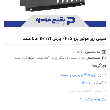
سینی زیر موتور پژو 405 - پارس 1101071 اماتا صمد
کد محصول:
‎1-1101071
دسته‌بندی:
رام و سینی و رینگ چرخ
,
آماتا صمد
برند:
آماتا صمد
ویژگی‌ها
نوع:
پژو 405 و پارس و سمند
کد کالا:
1101071
لیست محصولات:
ایرانی
برند:
اماتا صمد
مشاهده بیشتر