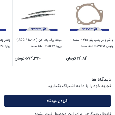
واشر واتر پمپ پژو 405 - سمند -
تیغه برف پاک کن ( ADG / 18-18 )
واشر وات
پارس 1103045 اماتا صمد
پراید 1401077 اماتا صمد
پراید 1404020اماتا صمد
24,840
تومان
574,320
تومان
دیدگاه ها
تجربه خود را با ما به اشتراگ بگذارید
افزودن دیدگاه
تابحال دیدگاهی برای این محصول ثبت نشده