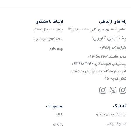
راه های ارتباطی
ارتباط با مشتری
تماس فقط روز های کاری ساعت 8الی13
درخواست پنل همکار
پشتیبانی کاربران:
اعلام کالای مرجوعی
۰۳۵۹۱۰۹۱۰۸۵
sitemap
مدیر سایت: ۰۹۹۰۱۵۵۹۹۸۷
پشتیبانی فروشندگان: 09139683346
آدرس فروشگاه: یزد-بلوار شهید دشتی
نبش کوچه 45
کاتالوگ
محصولات
کاتالوگ پکیج خودرو
GISP
کاتالوگ چکاد
رادیکال