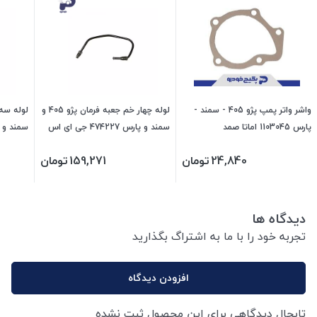
واشر واتر پمپ پژو 405 - سمند -
لوله چهار خم جعبه فرمان پژو 405 و
پارس 1103045 اماتا صمد
سمند و پارس 474227 جی ای اس
پی
پی
24,840
تومان
159,271
تومان
دیدگاه ها
تجربه خود را با ما به اشتراگ بگذارید
افزودن دیدگاه
تابحال دیدگاهی برای این محصول ثبت نشده