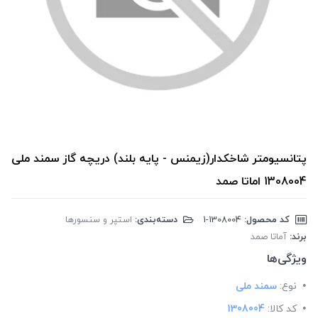
پتانسیومتر شاخکدار(زیمنس - پایه بلند) دریچه گاز سمند ملی
1308004 اماتا صمد
کد محصول:
‎1-1308004
دسته‌بندی:
استپر و سنسورها
برند:
آماتا صمد
ویژگی‌ها
نوع:
سمند ملی
کد کالا:
1308004