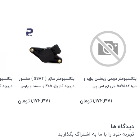
پتانسیومتر مربعی زیمنس پراید و
پتانسیومتر ساژم ( SSAT ) سنسور
پتانسیو
تیبا 507502 جی ای اس پی
دریچه گاز پژو 405 و سمند و پارس
477504 جی ای اس پی
جی ای 
1,172,371
تومان
1,172,371
تومان
دیدگاه ها
تجربه خود را با ما به اشتراگ بگذارید