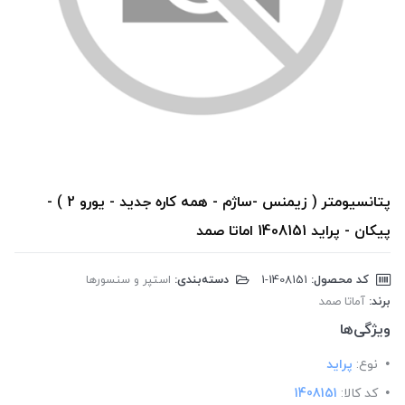
پتانسیومتر ( زیمنس -ساژم - همه کاره جدید - یورو 2 ) -
پیکان - پراید 1408151 اماتا صمد
کد محصول:
‎1-1408151
دسته‌بندی:
استپر و سنسورها
برند:
آماتا صمد
ویژگی‌ها
نوع:
پراید
کد کالا:
1408151