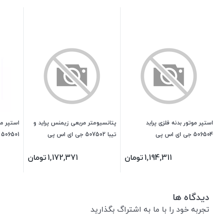
استپر موتور بدنه فلزی پراید
پتانسیومتر مربعی زیمنس پراید و
506504 جی ای اس پی
تیبا 507502 جی ای اس پی
506501 جی ای اس پی
1,194,311
تومان
1,172,371
تومان
دیدگاه ها
تجربه خود را با ما به اشتراگ بگذارید