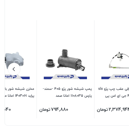
شیشه بالابر برقی عقب چپ پژو slx
پمپ شیشه شور پژو 405 -سمند-
مخزن شیشه شور با گلوی
پارس 1108035 اماتا صمد
پراید 1403061 اماتا صمد
2,374,94
تومان
794,880
تومان
4,040