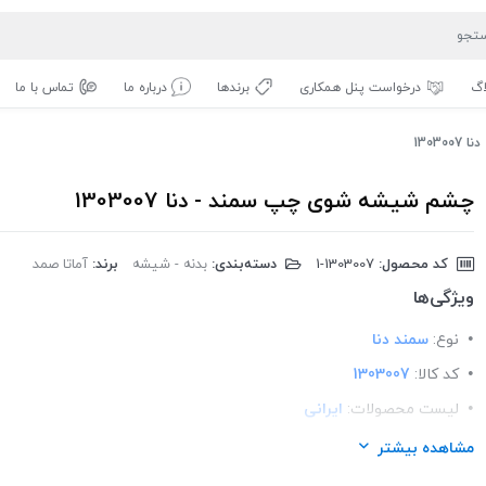
اگ
درخواست پنل همکاری
برندها
درباره ما
تماس با ما
1303
چشم شیشه شوی چپ سمند - دنا 1303007
کد محصول:
‎1-1303007
دسته‌بندی:
بدنه - شیشه
برند:
آماتا صمد
ویژگی‌ها
نوع:
سمند دنا
کد کالا:
1303007
لیست محصولات:
ایرانی
برند:
اماتا صمد
مشاهده بیشتر