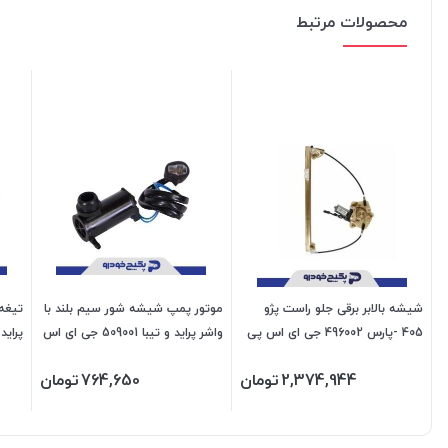
محصولات مرتبط
شیشه بالابر برقی جلو راست پژو
موتور پمپ شیشه شور سیم بلند با
405 -پارس 496002 جی ای اس پی
واشر پراید و تیبا 509001 جی ای اس
پراید 1401077 اماتا ص
پی
2,374,944
تومان
764,650
تومان