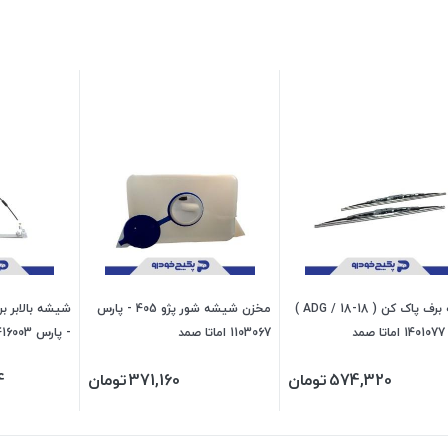
تیغه برف پاک کن ( ADG / 18-18 )
مخزن شیشه شور پژو 405 - پارس
مد
1103067 اماتا صمد
- پارس 416003 جی ای اس پی
574,320
تومان
371,160
تومان
4