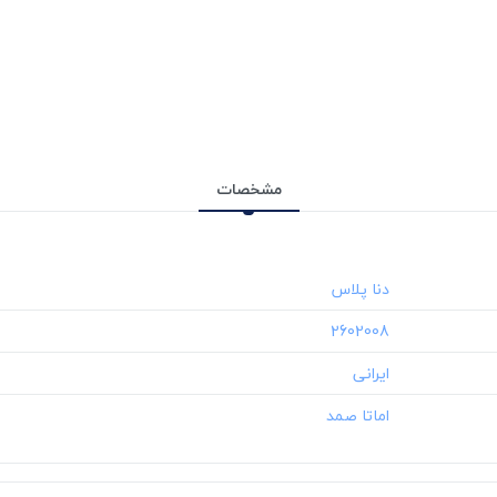
مشخصات
‎2602008