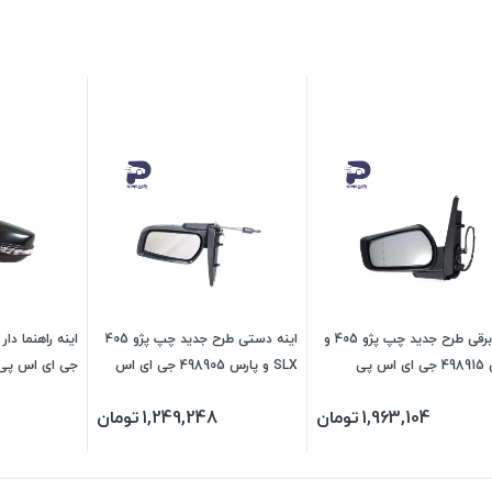
اینه برقی طرح جدید چپ پژو 405 و
اینه دستی طرح جدید چپ پژو 405
اس پی
SLX و پارس 498905 جی ای اس
جی ای اس پی
پی
1,963,104
تومان
1,249,248
تومان