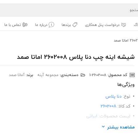
اگ
درخواست پنل همکاری
برندها
درباره ما
تماس با ما
شیشه اینه چپ دنا پلاس 2602008 اماتا صمد
کد محصول:
‎1-2602008
دسته‌بندی:
مجموعه آینه
برند:
آماتا صمد
ویژگی‌ها
نوع:
دنا پلاس
کد کالا:
2602008
لیست محصولات:
ایرانی
برند:
اماتا صمد
مشاهده بیشتر