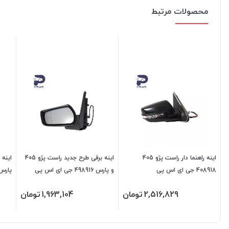
محصولات مرتبط
اینه راهنما دار راست پژو 405
اینه برقی طرح جدید راست پژو 405
408918 جی ای اس پی
و پارس 498916 جی ای اس پی
پارس 498915 جی ای 
2,516,829
تومان
1,963,104
تومان