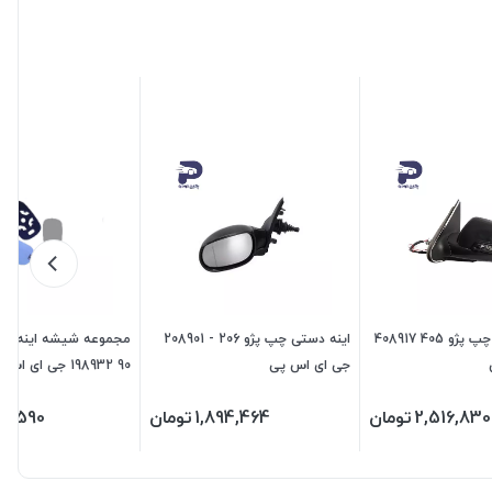
اینه راهنما دار چپ پژو 405 408917
اینه دستی چپ پژو 206 - 208901
مجموعه شیشه اینه برق
جی ای اس پی
90 198932 جی ای اس پی
2,516,830
تومان
1,894,464
تومان
3,590