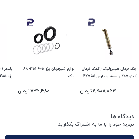
جک فرمان هیدرولیک ( کمک فرمان
لوازم شیرفرمان پژو 405 880351
پلنجر ( 
) پژو 405 و سمند و پارس 475601
چکاد
جی ای اس پی
ای اس پ
2,508,053
تومان
732,480
تومان
دیدگاه ها
تجربه خود را با ما به اشتراگ بگذارید