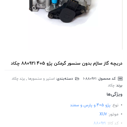
دریچه گاز ساژم بدون سنسور گرمکن پژو 405 880921 چکاد
کد محصول:
‎1-880921
دسته‌بندی:
استپر و سنسورها
,
برند چکاد
برند:
چکاد
ویژگی‌ها
نوع:
پژو 405 و پارس و سمند
موتور:
XU7
کد کالا:
880921