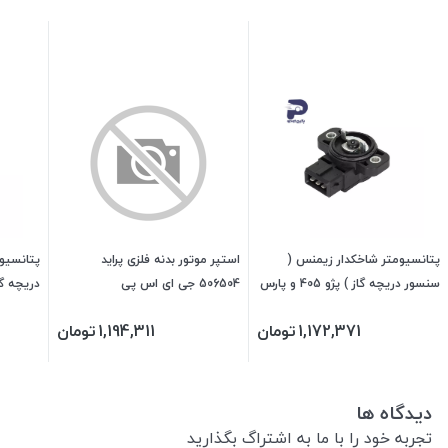
پتانسیومتر شاخکدار زیمنس (
استپر موتور بدنه فلزی پراید
پتانسیو
سنسور دریچه گاز ) پژو 405 و پارس
506504 جی ای اس پی
و سمند SD و رانا 477502 جی ای
جی ای 
1,172,371
تومان
1,194,311
تومان
اس پی
دیدگاه ها
تجربه خود را با ما به اشتراگ بگذارید