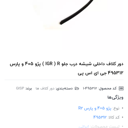
دور کلاف داخلی شیشه درب جلو IGR ) R ) پژو 405 و پارس
495312 جی ای اس پی
کد محصول:
‎1-495312
دسته‌بندی:
دور کلاف ها
برند:
GISP
ویژگی‌ها
نوع:
پژو 405 و پارس R2
کد کالا:
495312
لیست محصولات:
ایرانی