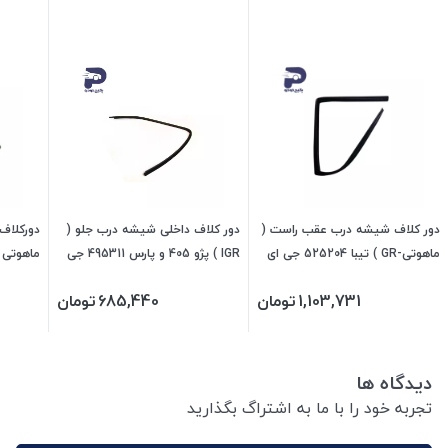
دور کلاف شیشه درب عقب راست (
دور کلاف داخلی شیشه درب جلو (
ماهوتی-GR ) تیبا 525204 جی ای
IGR ) پژو 405 و پارس 495311 جی
اس پی
ای اس پی
جی ای 
1,103,731
تومان
685,440
تومان
دیدگاه ها
تجربه خود را با ما به اشتراگ بگذارید