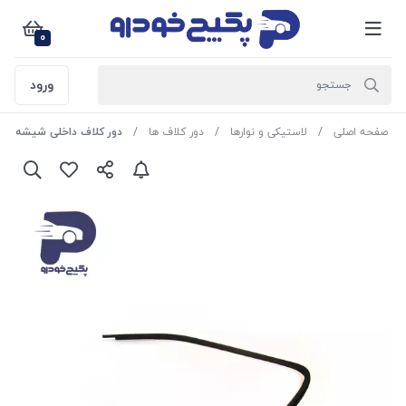
0
ورود
صفحه اصلی
لاستیکی و نوارها
دور کلاف ها
دور کلاف داخلی شیشه درب جلو IGR ) R ) پژو 405 و پارس 5312