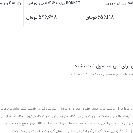
ی اس پی
BONNET پراید 504620 جی ای اس
پی **
پی
656,198
تومان
546,638
تومان
ی برای این محصول ثبت نشده
ه درباره این محصول دیدگاهی ثبت میکند
 ما را بر آن داشت تا در بستر فضای مجازی و فروش اینترنتی نیز در خدمت شما مشتریان عزیز 
، قیمت واقعی و درست.
در نهایت با ارزش گذاشتن به این واقعیت که خودروی شما، قطعه ای از
ر و فروش با قیمت واقعی و درست به همراه ضمانت و تایید اصالت کالا، موثر واقع شده و باری 
رف کنندگان این است که هر آنچه میخواهند را با همان کیفیت و اصالت بتوانند بخرند..