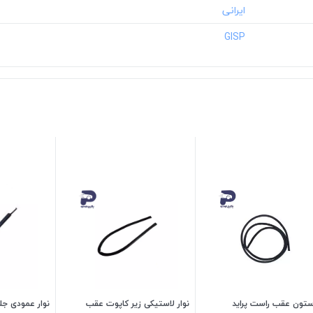
‎GISP
 ستون عقب راست پراید
نوار لاستیکی زیر کاپوت عقب