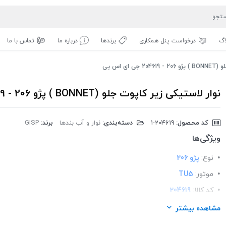
اگ
درخواست پنل همکاری
برندها
درباره ما
تماس با ما
ای اس پی
نوار لاستیکی زیر کاپوت جلو (BONNET ) پژو 206 - 204619 جی ای اس پی
کد محصول:
‎1-204619
دسته‌بندی:
نوار و آب بندها
برند:
GISP
ویژگی‌ها
نوع:
پژو 206
موتور:
TU5
کد کالا:
204619
لیست محصولات:
ایرانی
مشاهده بیشتر
برند:
GISP