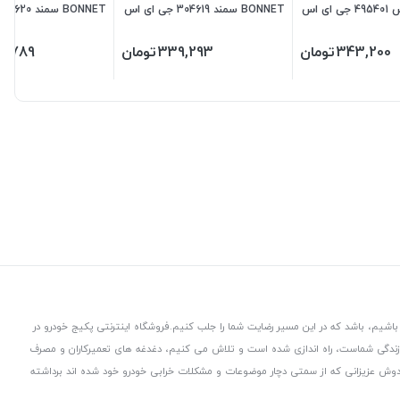
پژو 405 و پارس 495401 جی ای اس
BONNET سمند 304619 جی ای اس
پی
پی
343,200
تومان
339,293
تومان
7,789
باشیم، باشد که در این مسیر رضایت شما را جلب کنیم.
فروشگاه اینترنتی پکیج خودرو در
 زندگی شماست، راه اندازی شده است و تلاش می کنیم، دغدغه های تعمیرکاران و مصرف
از دوش عزیزانی که از سمتی دچار موضوعات و مشکلات خرابی خودرو خود شده اند برداشته