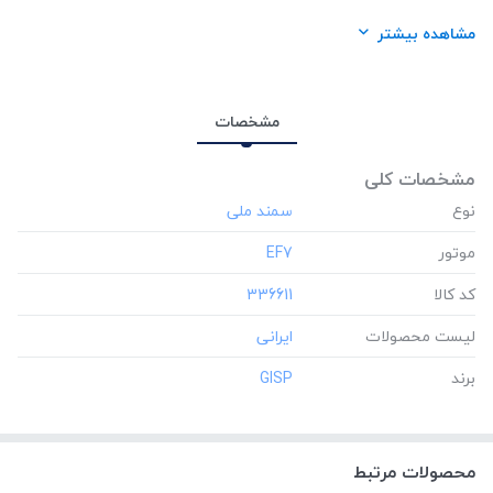
لیست محصولات:
ایرانی
مشاهده بیشتر
برند:
GISP
مشخصات
مشخصات کلی
نوع
موتور
‎EF7
کد کالا
‎336611
لیست محصولات
برند
‎GISP
محصولات مرتبط