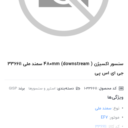
سنسور اکسیژن 480mm (downstream ) سمند ملی 336611
جی ای اس پی
کد محصول:
‎1-336611
دسته‌بندی:
استپر و سنسورها
برند:
GISP
ویژگی‌ها
نوع:
سمند ملی
موتور:
EF7
کد کالا:
336611