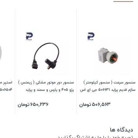
سنسور سرعت ( سنسور کیلومتر )
سنسور دور موتور مشکی ( زیمنس )
استپر مو
ساژم قدیم پراید 506631 جی ای اس
پژو 405 و پارس و سمند و پراید
506504 جی ای اس پی
پی
476654 جی ای اس پی
506,563
تومان
650,236
تومان
دیدگاه ها
تجربه خود را با ما به اشتراگ بگذارید