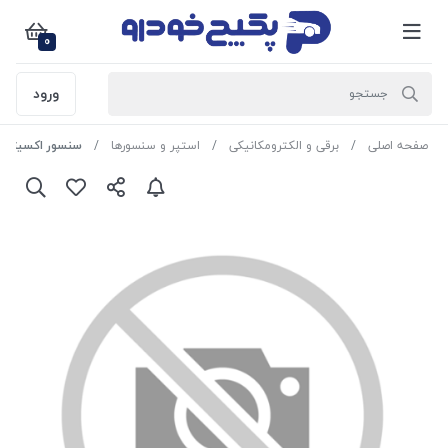
0
ورود
صفحه اصلی
برقی و الکترومکانیکی
استپر و سنسورها
سنسور اکسیژن 480mm (downstream ) سمند ملی 336611 جی ای اس پی