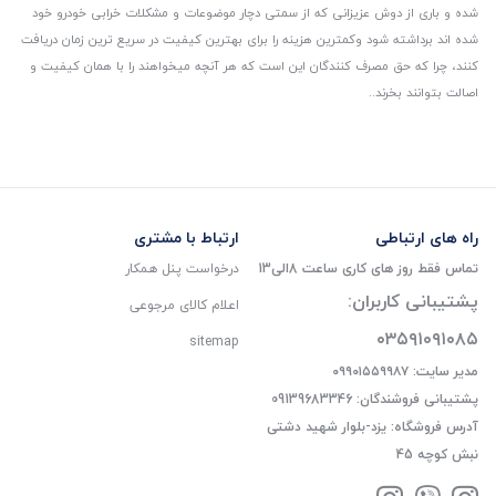
شده و باری از دوش عزیزانی که از سمتی دچار موضوعات و مشکلات خرابی خودرو خود
شده اند برداشته شود و‌کمترین هزینه را برای بهترین کیفیت در سریع ترین زمان دریافت
کنند، چرا که حق مصرف کنندگان این است که هر آنچه میخواهند را با همان کیفیت و
اصالت بتوانند بخرند..
راه های ارتباطی
ارتباط با مشتری
تماس فقط روز های کاری ساعت 8الی13
درخواست پنل همکار
پشتیبانی کاربران:
اعلام کالای مرجوعی
۰۳۵۹۱۰۹۱۰۸۵
sitemap
مدیر سایت: ۰۹۹۰۱۵۵۹۹۸۷
پشتیبانی فروشندگان: 09139683346
آدرس فروشگاه: یزد-بلوار شهید دشتی
نبش کوچه 45