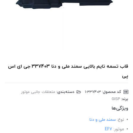
قاب تسمه تایم بالایی سمند ملی و دنا 337403 جی ای اس
پی
کد محصول:
‎1-337403
دسته‌بندی:
متعلقات جانبی موتور
برند:
GISP
ویژگی‌ها
نوع:
سمند ملی و دنا
موتور:
EF7