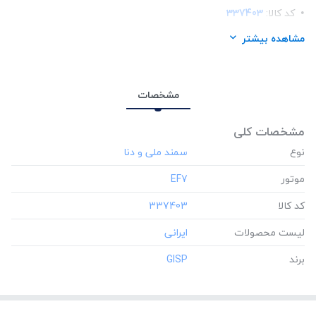
کد کالا:
337403
لیست محصولات:
ایرانی
مشاهده بیشتر
برند:
GISP
مشخصات
مشخصات کلی
نوع
موتور
‎EF7
کد کالا
‎337403
لیست محصولات
برند
‎GISP