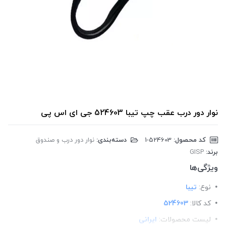
نوار دور درب عقب چپ تیبا 524603 جی ای اس پی
کد محصول:
‎1-524603
دسته‌بندی:
نوار دور درب و صندوق
برند:
GISP
ویژگی‌ها
نوع:
تیبا
کد کالا:
524603
لیست محصولات:
ایرانی