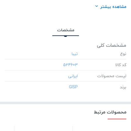
برند:
GISP
مشاهده بیشتر
مشخصات
مشخصات کلی
نوع
کد کالا
‎524603
لیست محصولات
برند
‎GISP
محصولات مرتبط