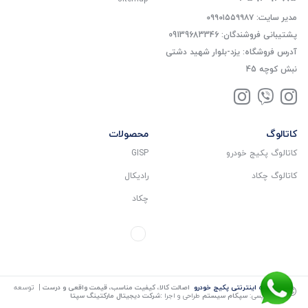
مدیر سایت: ۰۹۹۰۱۵۵۹۹۸۷
پشتیبانی فروشندگان: 09139683346
آدرس فروشگاه: یزد-بلوار شهید دشتی
نبش کوچه 45
کاتالوگ
محصولات
کاتالوگ پکیج خودرو
GISP
کاتالوگ چکاد
رادیکال
چکاد
©
فروشگاه اینترنتی پکیج خودرو
اصالت کالا، کیفیت مناسب، قیمت واقعی و درست
| توسعه
و کد نویسی:
سپکام سیستم
طراحی و اجرا
:
شرکت دیجیتال مارکتینگ سپتا