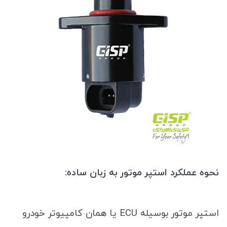
نحوه عملکرد استپر موتور به زبان ساده:
استپر موتور بوسیله ECU یا همان کامپیوتر خودرو