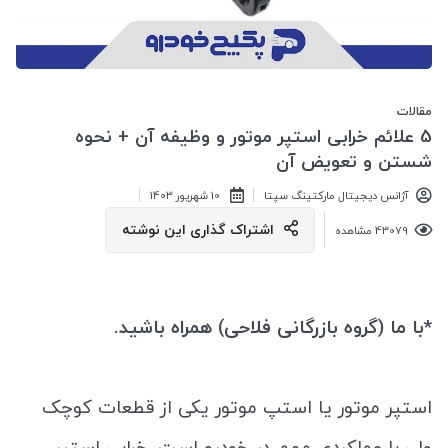
مقالات
5 علائم خرابی استپر موتور و وظیفه آن + نحوه
شستن و تعویض آن
آژانس دیجیتال مارکتینگ سپتا
10 شهريور 1403
اشتراک گذاری این نوشته
43079 مشاهده
*با ما (گروه بازرگانی فلاحی) همراه باشید.
استپر موتور یا استپ موتور یکی از قطعات کوچک
ولی با عملکردی مهم در خودرو است. خرابی استپر