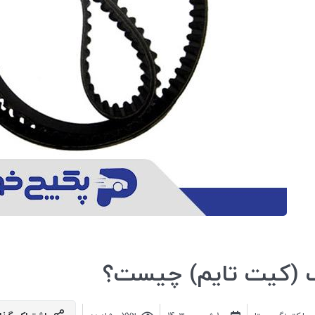
گ (کیت تایم) چیست؟